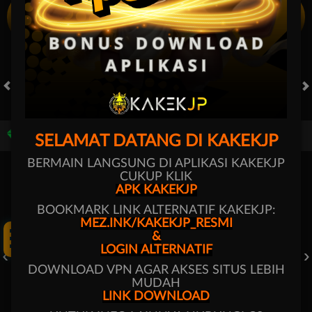
IDR
12,678,134,233
HOT GAMES
SLOTS
LIVE CASINO
RACE
TOGEL
OL
Game Populer
SELAMAT DATANG DI KAKEKJP
BERMAIN LANGSUNG DI APLIKASI KAKEKJP
CUKUP KLIK
APK KAKEKJP
AKSES
BOOKMARK LINK ALTERNATIF KAKEKJP:
MEZ.INK/KAKEKJP_RESMI
&
Gates of Olympus POP
Bang Gacor 1000
Goyang Gaib
Mahjong 
LOGIN ALTERNATIF
DOWNLOAD VPN AGAR AKSES SITUS LEBIH
MUDAH
LINK DOWNLOAD
Beranda
Promosi
Masuk
Hubungi Kami
Akun Saya